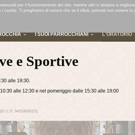
DUOMO DI
ssenziali per il funzionamento del sito, mentre altri ci aiutano a migliora
-
D
MONZA
ookie. Ti preghiamo di notare che se li rifiuti, potresti non essere in gra
ROCCHIA
I SUOI PARROCCHIANI
L'ORATORIO
ive e Sportive
:30 alle 19:30.
10:30 alle 12:30 e nel pomeriggio dalle 15:30 alle 19:00
420 | C.F.: 94518050151