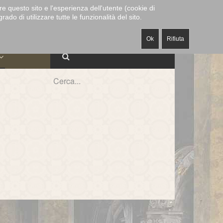
CAPPELLA
MUSEO E
re questo sito e l'esperienza dell'utente (cookie di
ECANATO
-
-
ALABARDIERI
-
MUSICALE
TESORO
do di utilizzare tutte le funzionalità del sito.
Ok
Rifiuta