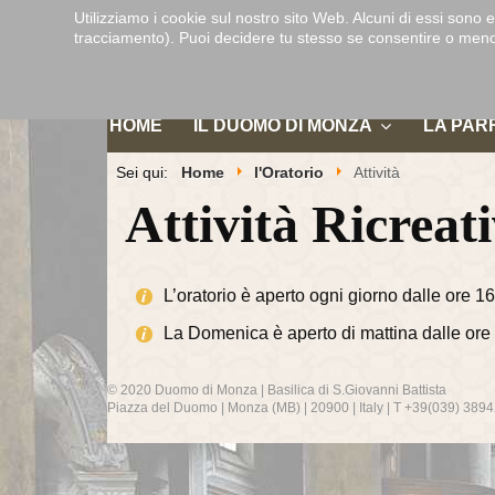
Utilizziamo i cookie sul nostro sito Web. Alcuni di essi sono e
tracciamento). Puoi decidere tu stesso se consentire o meno i c
HOME
IL DUOMO DI MONZA
LA PAR
Sei qui:
Home
l'Oratorio
Attività
Attività Ricreat
L’oratorio è aperto ogni giorno dalle ore 16
La Domenica è aperto di mattina dalle ore 
© 2020 Duomo di Monza | Basilica di S.Giovanni Battista
Piazza del Duomo | Monza (MB) | 20900 | Italy | T +39(039) 389