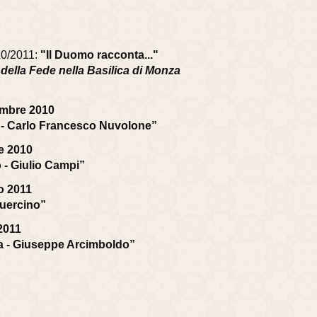
010/2011:
"Il Duomo racconta..."
 e della Fede nella Basilica di Monza
embre 2010
- Carlo Francesco Nuvolone”
e 2010
o - Giulio Campi”
o 2011
Guercino”
2011
ta - Giuseppe Arcimboldo”