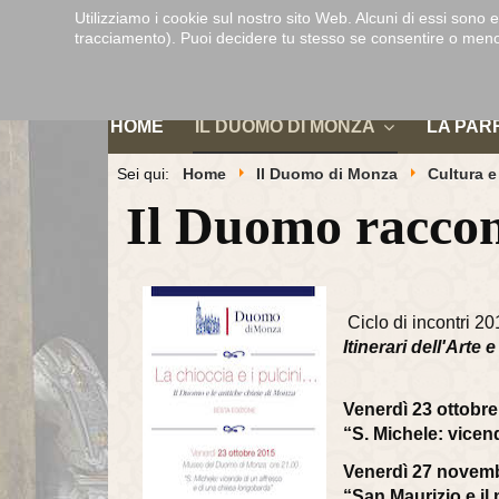
Utilizziamo i cookie sul nostro sito Web. Alcuni di essi sono e
tracciamento). Puoi decidere tu stesso se consentire o meno i c
HOME
IL DUOMO DI MONZA
LA PAR
Sei qui:
Home
Il Duomo di Monza
Cultura 
Il Duomo raccon
Ciclo di incontri 2
Itinerari dell'Arte
Venerdì 23 ottobr
“S. Michele: vicen
Venerdì 27 novembr
“San Maurizio e il