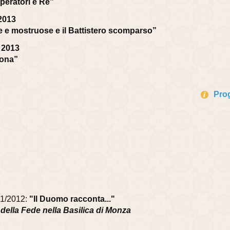
mperatori e Re”
2013
e e mostruose e il Battistero scomparso”
 2013
rona”
Pro
011/2012:
"Il Duomo racconta..."
 e della Fede nella Basilica di Monza