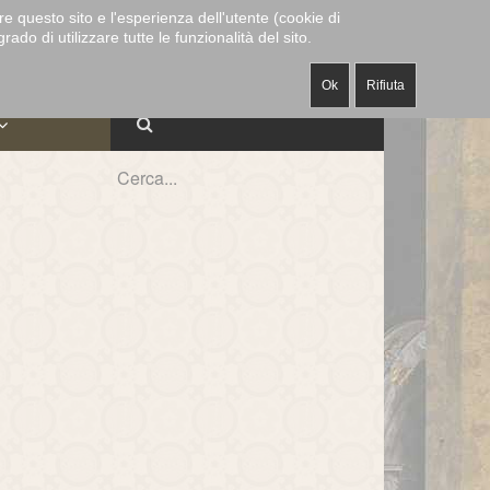
CAPPELLA
MUSEO E
re questo sito e l'esperienza dell'utente (cookie di
ECANATO
-
-
ALABARDIERI
-
MUSICALE
TESORO
do di utilizzare tutte le funzionalità del sito.
Ok
Rifiuta