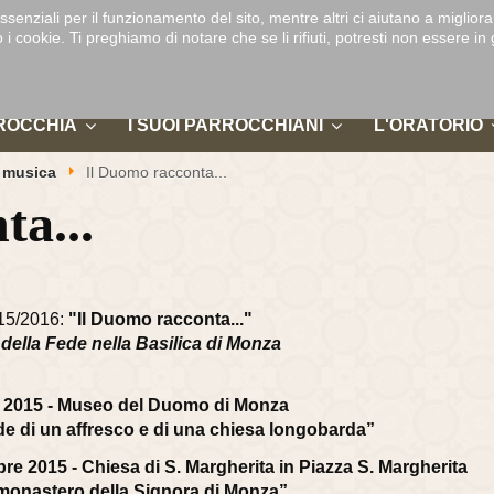
DUOMO DI
ssenziali per il funzionamento del sito, mentre altri ci aiutano a migliora
-
D
MONZA
ookie. Ti preghiamo di notare che se li rifiuti, potresti non essere in gra
ROCCHIA
I SUOI PARROCCHIANI
L'ORATORIO
e musica
Il Duomo racconta...
ta...
015/2016:
"Il Duomo racconta..."
 e della Fede nella Basilica di Monza
e 2015 - Museo del Duomo di Monza
de di un affresco e di una chiesa longobarda”
e 2015 - Chiesa di S. Margherita in Piazza S. Margherita
 monastero della Signora di Monza”