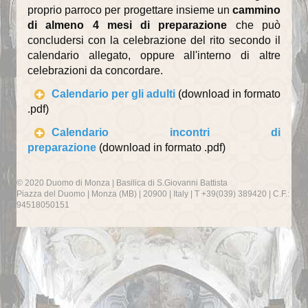
Recapiti della Parrocchia
proprio parroco per progettare insieme un
cammino
di almeno 4 mesi di preparazione
che può
Recapiti della Comunità
concludersi con la celebrazione del rito secondo il
calendario allegato, oppure all'interno di altre
Scuole ed Istituti
celebrazioni da concordare.
Parrocchie del Decanato
Calendario per gli adulti
(download in formato
.pdf)
I SUOI PARROCCHIANI
Calendario incontri di
preparazione
(download in formato .pdf)
Avvisi ai parrocchiani
Gruppi parrocchiali
© 2020 Duomo di Monza | Basilica di S.Giovanni Battista
Piazza del Duomo | Monza (MB) | 20900 | Italy | T +39(039) 389420 | C.F.:
94518050151
Gruppo famiglie
Gruppo missionario duomo
Associazioni
Caritas