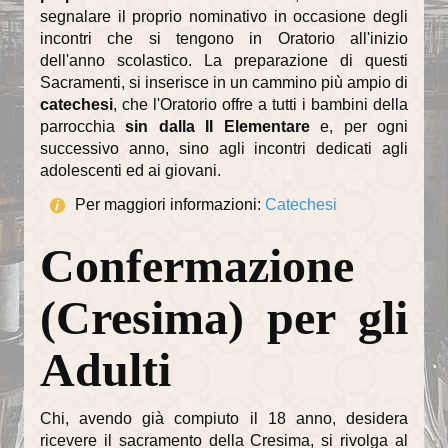
Il Battesimo
segnalare il proprio nominativo in occasione degli
incontri che si tengono in Oratorio all'inizio
Eucaristia e Confermazione
dell'anno scolastico. La preparazione di questi
Sacramenti, si inserisce in un cammino più ampio di
Il Matrimonio
catechesi
, che l'Oratorio offre a tutti i bambini della
parrocchia
sin dalla II Elementare
e, per ogni
La Riconciliazione
successivo anno, sino agli incontri dedicati agli
adolescenti ed ai giovani.
Unzione degli infermi
Per maggiori informazioni:
Catechesi
Organismi di partecipazione
Confermazione
Consiglio Pastorale Parrocchiale
Commissioni del Consiglio Pastorale
(Cresima) per gli
Informazioni utili
Adulti
Orari delle SS.Messe
Orari del Museo e Tesoro
Chi, avendo già compiuto il 18 anno, desidera
ricevere il sacramento della Cresima, si rivolga al