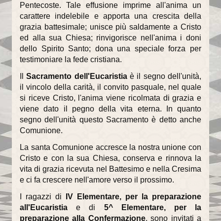
Pentecoste. Tale effusione imprime all'anima un
carattere indelebile e apporta una crescita della
Il Sentiero della Bellezza
grazia battesimale; unisce più saldamente a Cristo
ed alla sua Chiesa; rinvigorisce nell'anima i doni
La Cappella Musicale
dello Spirito Santo; dona una speciale forza per
testimoniare la fede cristiana.
Il Duomo racconta...
Il
Sacramento dell'Eucaristia
è il segno dell'unità,
Informazioni utili
il vincolo della carità, il convito pasquale, nel quale
si riceve Cristo, l'anima viene ricolmata di grazia e
Orari delle SS.Messe
viene dato il pegno della vita eterna. In quanto
Orari del Museo e Tesoro
segno dell'unità questo Sacramento è detto anche
Comunione.
Celebrazioni in streaming
La santa Comunione accresce la nostra unione con
Cristo e con la sua Chiesa, conserva e rinnova la
LA PARROCCHIA
vita di grazia ricevuta nel Battesimo e nella Cresima
e ci fa crescere nell'amore verso il prossimo.
Liturgia
I ragazzi di
IV Elementare, per la preparazione
Sacramenti
all'Eucaristia
e di
5^ Elementare, per la
preparazione alla Confermazione
, sono invitati a