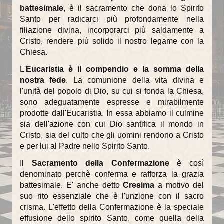
battesimale
, è il sacramento che dona lo Spirito
Santo per radicarci più profondamente nella
La torre campanaria
filiazione divina, incorporarci più saldamente a
Gli Alabardieri
Cristo, rendere più solido il nostro legame con la
Chiesa.
Arte e collezioni
L'
Eucaristia è il compendio e la somma della
nostra fede
La Corona Ferrea
. La comunione della vita divina e
l'unità del popolo di Dio, su cui si fonda la Chiesa,
La Cappella di Teodolinda
sono adeguatamente espresse e mirabilmente
prodotte dall'Eucaristia. In essa abbiamo il culmine
I grandi Cicli Decorativi
sia dell'azione con cui Dio santifica il mondo in
Cristo, sia del culto che gli uomini rendono a Cristo
Il Museo e il Tesoro
e per lui al Padre nello Spirito Santo.
Cultura e musica
Il
Sacramento della Confermazione
è così
denominato perchè conferma e rafforza la grazia
La Biblioteca Capitolare
battesimale. E' anche detto
Cresima
a motivo del
suo rito essenziale che è l'unzione con il sacro
Gli Organi del Duomo
crisma. L'effetto della Confermazione è la speciale
effusione dello spirito Santo, come quella della
Le Campane del Duomo