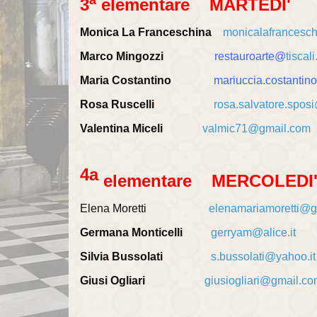
a
3
elementare MARTEDI'
Monica La Franceschina
monicalafrancesc
Marco Mingozzi
restauroarte
@
tiscali.
Maria Costantino
mariuccia.costantino
Rosa Ruscelli
rosa.salvatore.spo
Valentina Miceli
valmic71@gmail.com
4a
elementare MERCOLEDI
Elena Moretti
elenamariamoretti@g
Germana Monticelli
gerryam@alice.it
Silvia Bussolati
s.bussolati@yahoo.it
Giusi Ogliari
giusiogliari@gmail.c