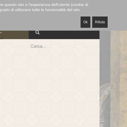
CAPPELLA
MUSEO E
re questo sito e l'esperienza dell'utente (cookie di
ECANATO
-
-
ALABARDIERI
-
MUSICALE
TESORO
do di utilizzare tutte le funzionalità del sito.
Ok
Rifiuta