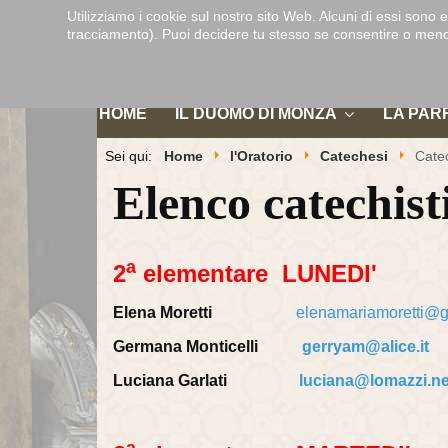
Utilizziamo i cookie sul nostro sito Web. Alcuni di essi sono e
tracciamento). Puoi decidere tu stesso se consentire o meno i c
HOME
IL DUOMO DI MONZA
LA PAR
Sei qui:
Home
l'Oratorio
Catechesi
Catec
Elenco catechist
a
2
elementare LUNEDI'
Elena Moretti
elenamariamoretti@
Germana Monticelli
gerryam@alice.it
Luciana Garlati
luciana@lomazzi.ne