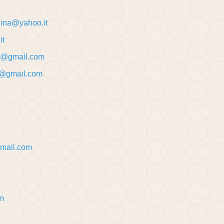
hina@yahoo.it
it
@gmail.com
si@gmail.com
'
mail.com
om