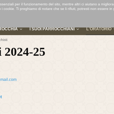
DUOMO DI
ssenziali per il funzionamento del sito, mentre altri ci aiutano a migliora
-
D
MONZA
ookie. Ti preghiamo di notare che se li rifiuti, potresti non essere in gra
ROCCHIA
I SUOI PARROCCHIANI
L'ORATORIO
histi
i 2024-25
gmail.com
t