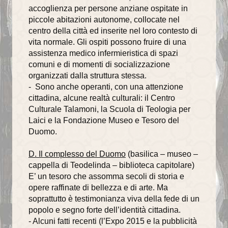
Recapiti della Parrocchia
accoglienza per persone anziane ospitate in
piccole abitazioni autonome, collocate nel
Recapiti della Comunità
centro della città ed inserite nel loro contesto di
vita normale. Gli ospiti possono fruire di una
Scuole ed Istituti
assistenza medico infermieristica di spazi
comuni e di momenti di socializzazione
Parrocchie del Decanato
organizzati dalla struttura stessa.
- Sono anche operanti, con una attenzione
I SUOI PARROCCHIANI
cittadina, alcune realtà culturali: il Centro
Culturale Talamoni, la Scuola di Teologia per
Avvisi ai parrocchiani
Laici e la Fondazione Museo e Tesoro del
Duomo.
Gruppi parrocchiali
Gruppo famiglie
D. Il complesso del Duomo
(basilica – museo –
cappella di Teodelinda – biblioteca capitolare)
Gruppo missionario duomo
E’ un tesoro che assomma secoli di storia e
opere raffinate di bellezza e di arte. Ma
Associazioni
soprattutto è testimonianza viva della fede di un
popolo e segno forte dell’identità cittadina.
Caritas
- Alcuni fatti recenti (l’Expo 2015 e la pubblicità