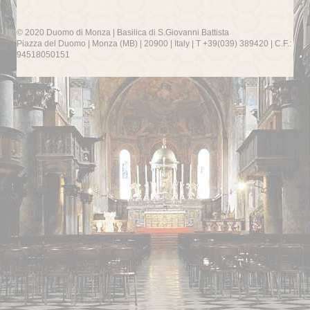
© 2020 Duomo di Monza | Basilica di S.Giovanni Battista
Piazza del Duomo | Monza (MB) | 20900 | Italy | T +39(039) 389420 | C.F.:
94518050151