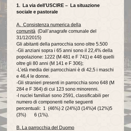
1. La via dell’USCIRE – La situazione
La torre campanaria
sociale e pastorale
Gli Alabardieri
A. Consistenza numerica della
comunità
(Dall’anagrafe comunale del
Arte e collezioni
31/12/2015)
Gli abitanti della parrocchia sono oltre 5.500
La Corona Ferrea
-Gli anziani sopra i 65 anni sono il 22,4% della
popolazione: 1222 (M 481 e F 741) e 448 quelli
La Cappella di Teodolinda
oltre gli 80 anni (M 141 e F 306);
-L’età media dei parrocchiani è di 42,5 i maschi
I grandi Cicli Decorativi
e 46,4 le donne.
-Gli stranieri presenti in parrocchia sono 648 (M
Il Museo e il Tesoro
284 e F 364) di cui 123 sono minorenni.
Cultura e musica
-I nuclei familiari sono 2591, classificabili per
numero di componenti nelle seguenti
La Biblioteca Capitolare
percentuali: 1 (46%) 2 (24%)3 (14%)4 (12%)5
(3%) 6 (1%).
Gli Organi del Duomo
B. La parrocchia del Duomo
Le Campane del Duomo