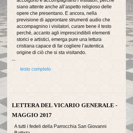
accolgono e accompagnano i visitatori, perché
annata 2025
siano attente anche all’aspetto religioso delle
opere che presentano. E ancora, nella
annata 2024
previsione di approntare strumenti audio che
accompagnino i visitatori, curare bene il testo
annata 2023
perché, accanto agli imprescindibili elementi
storici e artistici, emerga pure una lettura
annata 2022
cristiana capace di far cogliere l’autentica
origine di ciò che si sta visitando.
annata 2021
...
annata 2020
testo completo
annata 2019
annata 2018
annata 2017
LETTERA DEL VICARIO GENERALE -
annata 2016
MAGGIO 2017
annata 2015
A tutti i fedeli della Parrocchia San Giovanni
Battista