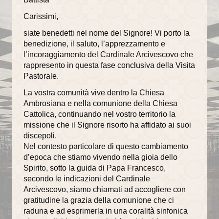
annata 2014
Carissimi,
annata 2013
siate benedetti nel nome del Signore! Vi porto la
benedizione, il saluto, l’apprezzamento e
annata 2012
l’incoraggiamento del Cardinale Arcivescovo che
rappresento in questa fase conclusiva della Visita
annata 2011
Pastorale.
annata 2010
La vostra comunità vive dentro la Chiesa
Ambrosiana e nella comunione della Chiesa
annata 2009
Cattolica, continuando nel vostro territorio la
missione che il Signore risorto ha affidato ai suoi
annata 2008
discepoli.
Nel contesto particolare di questo cambiamento
L'ORATORIO
d’epoca che stiamo vivendo nella gioia dello
Spirito, sotto la guida di Papa Francesco,
News
secondo le indicazioni del Cardinale
Arcivescovo, siamo chiamati ad accogliere con
Catechesi
gratitudine la grazia della comunione che ci
raduna e ad esprimerla in una coralità sinfonica
Iniziazione cristiana