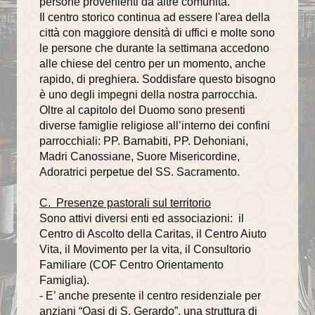
persone provenienti da altre comunità.
Il Battesimo
Il centro storico continua ad essere l'area della
città con maggiore densità di uffici e molte sono
Eucaristia e Confermazione
le persone che durante la settimana accedono
Il Matrimonio
alle chiese del centro per un momento, anche
rapido, di preghiera. Soddisfare questo bisogno
La Riconciliazione
è uno degli impegni della nostra parrocchia.
Oltre al capitolo del Duomo sono presenti
Unzione degli infermi
diverse famiglie religiose all’interno dei confini
parrocchiali: PP. Barnabiti, PP. Dehoniani,
Organismi di partecipazione
Madri Canossiane, Suore Misericordine,
Adoratrici perpetue del SS. Sacramento.
Consiglio Pastorale Parrocchiale
C. Presenze pastorali sul territorio
Commissioni del Consiglio Pastorale
Sono attivi diversi enti ed associazioni: il
Informazioni utili
Centro di Ascolto della Caritas, il Centro Aiuto
Vita, il Movimento per la vita, il Consultorio
Orari delle SS.Messe
Familiare (COF Centro Orientamento
Famiglia).
Orari del Museo e Tesoro
- E’ anche presente il centro residenziale per
anziani “Oasi di S. Gerardo”, una struttura di