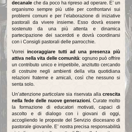
decanale
che da poco ha ripreso ad operare. E’ un
organismo sempre più utile per confrontarvi sui
problemi comuni e per l’elaborazione di iniziative
pastorali da vivere insieme. Esso dovrà essere
sostenuto da una più attenta e dinamica
partecipazione dei sacerdoti e dovrà coordinarsi
con i Consigli pastorali delle parrocchie.
Vorrei
incoraggiare tutti ad una presenza più
attiva nella vita delle comunità
: ognuno può offrire
un contributo unico e irripetibile, anzitutto cercando
di costruire negli ambienti della vita quotidiana
relazioni fraterne e amicali, così che nessuno si
senta solo.
Un’attenzione particolare sia riservata alla
crescita
nella fede delle nuove generazioni.
Curate molto
la formazione di educatori motivati, capaci di
ascolto e di dialogo con i giovani di oggi,
accogliendo le proposte del Servizio diocesano di
pastorale giovanile. E’ nostra precisa responsabilità