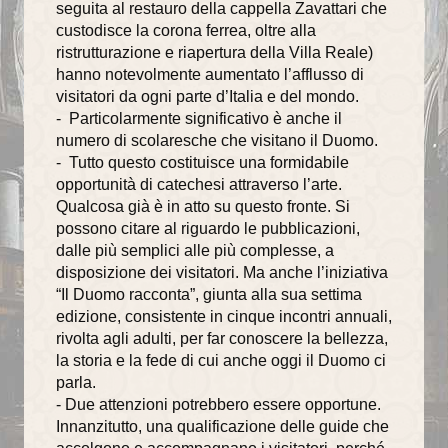
seguita al restauro della cappella Zavattari che
Centro di Aiuto alla Vita
custodisce la corona ferrea, oltre alla
ristrutturazione e riapertura della Villa Reale)
UNITALSI
hanno notevolmente aumentato l’afflusso di
visitatori da ogni parte d’Italia e del mondo.
San Vincenzo
- Particolarmente significativo è anche il
Centro Orientamento Famiglia
numero di scolaresche che visitano il Duomo.
- Tutto questo costituisce una formidabile
Documenti e riflessioni
opportunità di catechesi attraverso l’arte.
Qualcosa già è in atto su questo fronte. Si
Riflessioni
possono citare al riguardo le pubblicazioni,
dalle più semplici alle più complesse, a
Visite pastorali
disposizione dei visitatori. Ma anche l’iniziativa
“Il Duomo racconta”, giunta alla sua settima
Beato Talamoni
edizione, consistente in cinque incontri annuali,
rivolta agli adulti, per far conoscere la bellezza,
storia ed eventi
la storia e la fede di cui anche oggi il Duomo ci
Almanacco liturgico vangelo del giorno
parla.
- Due attenzioni potrebbero essere opportune.
Informatore parrocchiale
Innanzitutto, una qualificazione delle guide che