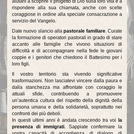
aiutarli a scoprire il progetto di Dio sulla loro vita e a
rispondere alla sua chiamata, anche con scelte
coraggiose in ordine alla speciale consacrazione a
servizio del Vangelo.
Date nuovo slancio alla
pastorale familiare
. Curate
la formazione di operatori pastorali in grado di stare
accanto alle famiglie che vivono situazioni di
difficoltà e di accompagnare nella fede le giovani
coppie e i genitori che chiedono il Battesimo per i
loro figli.
Il vostro territorio sta vivendo significative
trasformazioni. Non lasciatevi vincere dalla paura e
dalla stanchezza ma affrontate con coraggio le
attuali sfide, contribuendo a promuovere
un’autentica cultura del rispetto della dignità della
persona umana e della solidarietà, soprattutto nei
confronti dei più deboli.
In questi ultimi anni è andata crescendo tra voi
la
presenza di immigrati
. Sappiate confermare la
vostra capacità di accoglienza, di dialogo, di