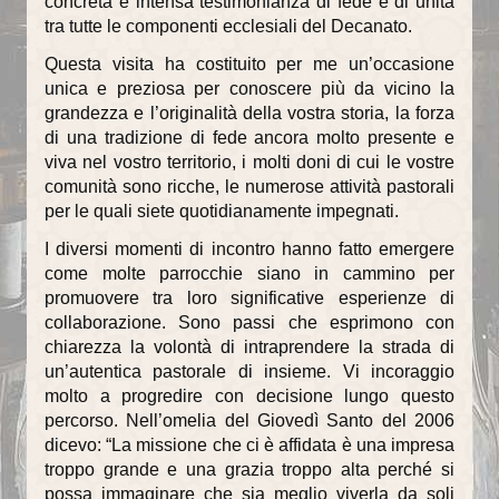
concreta e intensa testimonianza di fede e di unità
tra tutte le componenti ecclesiali del Decanato.
Questa visita ha costituito per me un’occasione
unica e preziosa per conoscere più da vicino la
grandezza e l’originalità della vostra storia, la forza
di una tradizione di fede ancora molto presente e
viva nel vostro territorio, i molti doni di cui le vostre
comunità sono ricche, le numerose attività pastorali
per le quali siete quotidianamente impegnati.
I diversi momenti di incontro hanno fatto emergere
come molte parrocchie siano in cammino per
promuovere tra loro significative esperienze di
collaborazione. Sono passi che esprimono con
chiarezza la volontà di intraprendere la strada di
un’autentica pastorale di insieme. Vi incoraggio
molto a progredire con decisione lungo questo
percorso. Nell’omelia del Giovedì Santo del 2006
dicevo: “La missione che ci è affidata è una impresa
troppo grande e una grazia troppo alta perché si
possa immaginare che sia meglio viverla da soli