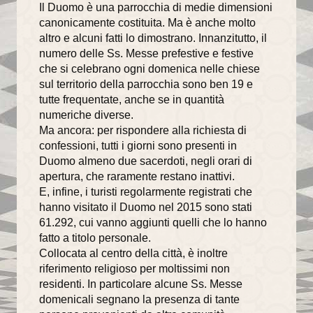
Il Duomo è una parrocchia di medie dimensioni
canonicamente costituita. Ma è anche molto
Il Sentiero della Bellezza
altro e alcuni fatti lo dimostrano. Innanzitutto, il
numero delle Ss. Messe prefestive e festive
La Cappella Musicale
che si celebrano ogni domenica nelle chiese
Il Duomo racconta...
sul territorio della parrocchia sono ben 19 e
tutte frequentate, anche se in quantità
Informazioni utili
numeriche diverse.
Ma ancora: per rispondere alla richiesta di
Orari delle SS.Messe
confessioni, tutti i giorni sono presenti in
Duomo almeno due sacerdoti, negli orari di
Orari del Museo e Tesoro
apertura, che raramente restano inattivi.
E, infine, i turisti regolarmente registrati che
Celebrazioni in streaming
hanno visitato il Duomo nel 2015 sono stati
61.292, cui vanno aggiunti quelli che lo hanno
LA PARROCCHIA
fatto a titolo personale.
Collocata al centro della città, è inoltre
Liturgia
riferimento religioso per moltissimi non
residenti. In particolare alcune Ss. Messe
Sacramenti
domenicali segnano la presenza di tante