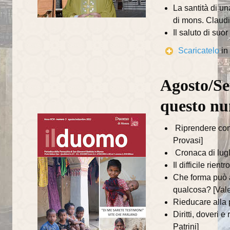
Il Battesimo
La santità di u
di mons. Claudi
Eucaristia e Confermazione
Il saluto di suo
Il Matrimonio
Scaricatelo
in
La Riconciliazione
Agosto/Se
Unzione degli infermi
questo n
Organismi di partecipazione
Riprendere con
Consiglio Pastorale Parrocchiale
Provasi]
Commissioni del Consiglio Pastorale
Cronaca di lugl
Il difficile rie
Informazioni utili
Che forma può a
qualcosa? [Vale
Orari delle SS.Messe
Rieducare alla 
Orari del Museo e Tesoro
Diritti, doveri 
Patrini]