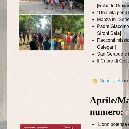
Centro di Aiuto alla Vita
[Roberto Giova
"Una vita per i
UNITALSI
Monza in "Serie
Padre Giacomo 
San Vincenzo
Sironi Sala]
Centro Orientamento Famiglia
Racconti missio
Calegari]
Documenti e riflessioni
San Gerardo e i
Il Cuore di Gesù
Riflessioni
Visite pastorali
Scaricatelo
in
Beato Talamoni
Aprile/Ma
storia ed eventi
numero:
Almanacco liturgico vangelo del giorno
Informatore parrocchiale
L'onnipotenza d