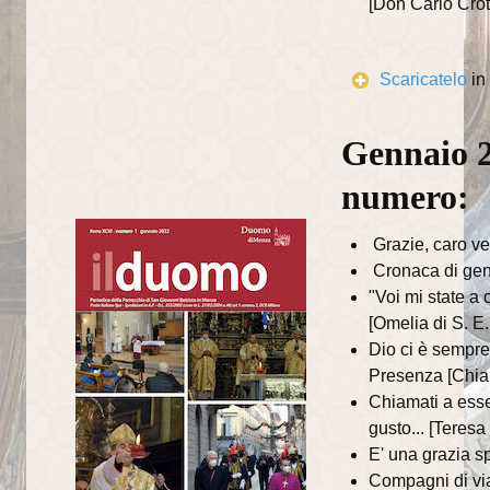
[Don Carlo Crott
Catechisti
Attività
Scaricatelo
in
Contatti
Gennaio 2
numero:
Grazie, caro ve
Cronaca di ge
"Voi mi state a 
[Omelia di S. E
Dio ci è sempre
Presenza [Chiar
Chiamati a esse
gusto... [Teres
E' una grazia s
Compagni di via