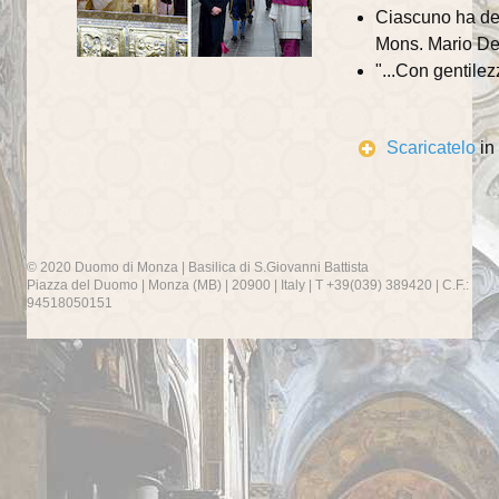
Ciascuno ha dent
Mons. Mario Del
"...Con gentilez
Scaricatelo
in
© 2020 Duomo di Monza | Basilica di S.Giovanni Battista
Piazza del Duomo | Monza (MB) | 20900 | Italy | T +39(039) 389420 | C.F.:
94518050151