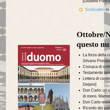
[Giustino Pasciu
Il Sentiero della Bellezza
Scaricatelo
in
La Cappella Musicale
Il Duomo racconta...
Ottobre/N
Informazioni utili
questo n
Orari delle SS.Messe
La forza della c
Orari del Museo e Tesoro
Silvano Provasi
Cronaca di sett
Celebrazioni in streaming
Testamento spir
Lettera di cord
LA PARROCCHIA
Delpini]
Don Carlo: un u
Liturgia
di mons. Marin
Sacramenti
Don Carlo retto
Ricordo dei par