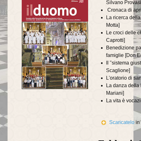
Silvano Provasi
annata 2025
Cronaca di apr
annata 2024
La ricerca della
Motta]
annata 2023
Le croci delle 
Caprotti]
annata 2022
Benedizione pas
famiglie [Don E
annata 2021
Il "sistema giust
annata 2020
Scaglione]
L'oratorio di s
annata 2019
La danza della 
Mariani]
annata 2018
La vita è vocaz
annata 2017
annata 2016
Scaricatelo
in
annata 2015