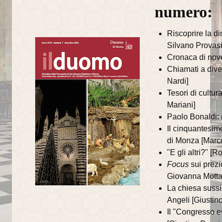
numero:
La torre campanaria
Riscoprire la d
Gli Alabardieri
Silvano Provasi
Cronaca di nov
Arte e collezioni
Chiamati a dive
La Corona Ferrea
Nardi]
Tesori di cultur
La Cappella di Teodolinda
Mariani]
Paolo Bonaldi: i
I grandi Cicli Decorativi
Il cinquantesim
Il Museo e il Tesoro
di Monza [Marco
"E gli altri?" [
Cultura e musica
Focus
sui prezi
Giovanna Motta
La Biblioteca Capitolare
La chiesa sussi
Angeli [Giustino
Gli Organi del Duomo
Il "Congresso e
Le Campane del Duomo