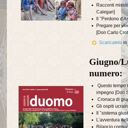
Recapiti della Parrocchia
Racconti missio
Calegari]
Recapiti della Comunità
Il "Perdono d'A
Scuole ed Istituti
Pregare per viv
[Don Carlo Crot
Parrocchie del Decanato
Scaricatelo
in
I SUOI PARROCCHIANI
Giugno/Lu
Avvisi ai parrocchiani
numero:
Gruppi parrocchiali
Questo tempo r
Gruppo famiglie
impegno [Don S
Gruppo missionario duomo
Cronaca di gi
Gli ospiti ucrai
Associazioni
Il "sistema gius
L'avventura del
Caritas
Bilancio consun