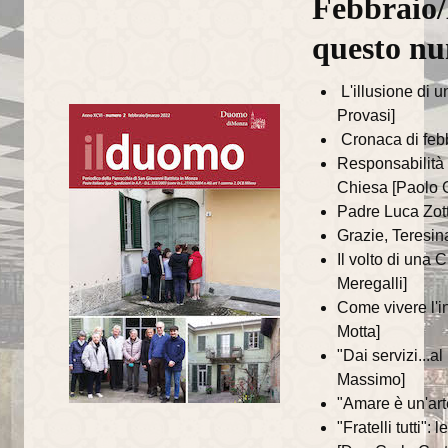
Febbraio/
annata 2014
questo n
annata 2013
L'illusione di 
annata 2012
Provasi]
Cronaca di feb
annata 2011
Responsabilità e
annata 2010
Chiesa [Paolo G
Padre Luca Zotto
annata 2009
Grazie, Teresin
Il volto di una C
annata 2008
Meregalli]
L'ORATORIO
Come vivere l'i
Motta]
News
"Dai servizi...a
Massimo]
Catechesi
"Amare è un'arte
"Fratelli tutti"
Iniziazione cristiana